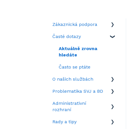
Zákaznická podpora
Časté dotazy
Když si nevíte rady
Představení portálu
Aktuálně zrovna
SousedéCZ
hledáte
Nastavení portálu
Často se ptáte
SousedéCZ
O našich službách
Kolik stojí SousedéCZ
Problematika SVJ a BD
Služby na Sousedé.cz
Administrativní
Záznamy webinářů
Vzory dokumentů pro
rozhraní
správu SVJ/BD
Rady a tipy
Sousedské spory
Rozhraní domu v kostce