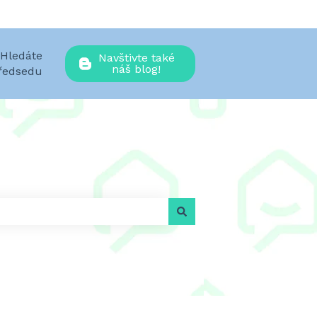
Hledáte
Navštivte také
náš blog!
předsedu