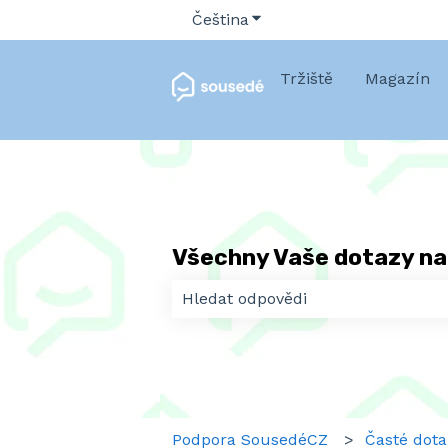
Čeština
Zobrazit podnabídku pro 
Tržiště
Magazín
Všechny Vaše dotazy na
K dispozici nejsou žádné návrhy, 
Podpora SousedéCZ
Časté dota