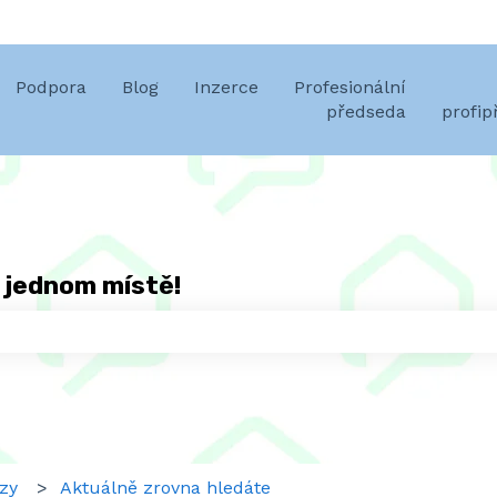
překlady
Podpora
Blog
Inzerce
Profesionální
předseda
profi
 jednom místě!
protože pole hledání je prázdné.
zy
Aktuálně zrovna hledáte