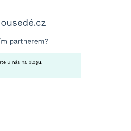
sousedé.cz
aším partnerem?
ete u nás na blogu.