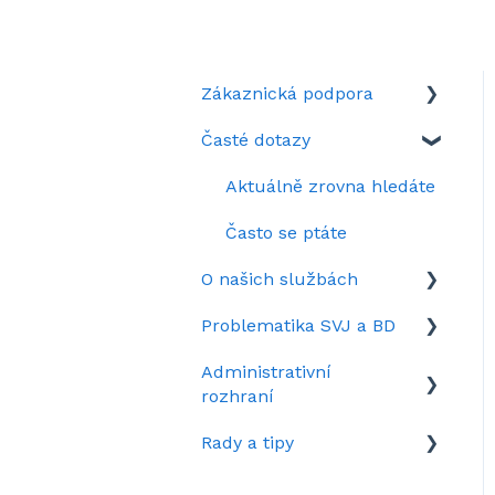
Zákaznická podpora
Časté dotazy
Když si nevíte rady
Představení portálu
Aktuálně zrovna hledáte
SousedéCZ
Často se ptáte
Nastavení portálu
O našich službách
SousedéCZ
Problematika SVJ a BD
Služby na Sousedé.cz
Kolik stojí SousedéCZ
Administrativní
Záznamy webinářů
Vzory dokumentů pro
rozhraní
správu SVJ/BD
Rady a tipy
Sousedské spory
Rozhraní domu v kostce
Společenství vlastníků
Tipy pro administrátory