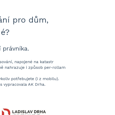
ání pro dům,
né?
 právníka.
sování, napojené na katastr
tně nahrazuje i způsob per-rollam
oliv potřebujete (i z mobilu).
ás vypracovala AK Drha.