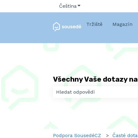
Čeština
Zobrazit podnabídku pro 
Tržiště
Magazín
Všechny Vaše dotazy na
K dispozici nejsou žádné návrhy, 
Podpora SousedéCZ
Časté dota