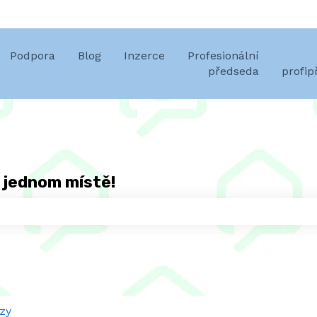
překlady
Podpora
Blog
Inzerce
Profesionální
předseda
profi
 jednom místě!
protože pole hledání je prázdné.
zy