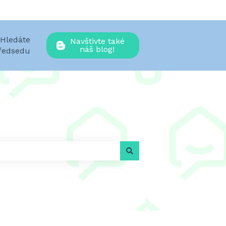
Hledáte
Navštivte také
náš blog!
předsedu