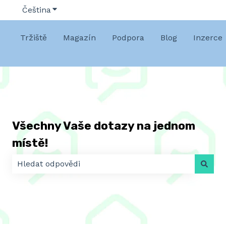
Čeština
Zobrazit podnabídku pro překlady
Tržiště
Magazín
Podpora
Blog
Inzerce
Všechny Vaše dotazy na jednom
místě!
K dispozici nejsou žádné návrhy, protože pole hledá