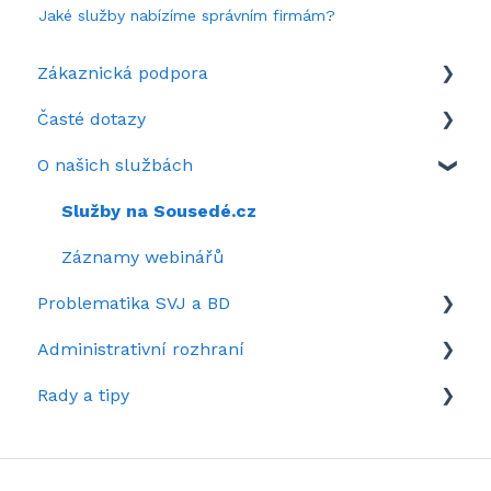
Jaké služby nabízíme správním firmám?
Zákaznická podpora
Časté dotazy
Když si nevíte rady
O našich službách
Představení portálu SousedéCZ
Aktuálně zrovna hledáte
Nastavení portálu SousedéCZ
Často se ptáte
Služby na Sousedé.cz
Kolik stojí SousedéCZ
Záznamy webinářů
Problematika SVJ a BD
Administrativní rozhraní
Vzory dokumentů pro správu SVJ/BD
Rady a tipy
Sousedské spory
Rozhraní domu v kostce
Společenství vlastníků jednotek
Tipy pro administrátory
Stanovy společenství
Rady pro členy