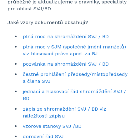
průběžně je aktualizujeme s právníky, specialisty
pro oblast SVJ/BD.
Jaké vzory dokumentů obsahují?
plná moc na shromáždění SVJ / BD
plná moc v SJM (společné jmění manželů)
viz hlasovací právo apod. za BJ
pozvánka na shromáždění SVJ / BD
čestné prohlášení předsedy/místopředsedy
a člena SVJ
jednací a hlasovací řád shromáždění SVJ /
BD
zápis ze shromáždění SVJ / BD viz
náležitosti zápisu
vzorové stanovy SVJ /BD
domovní řád SVJ