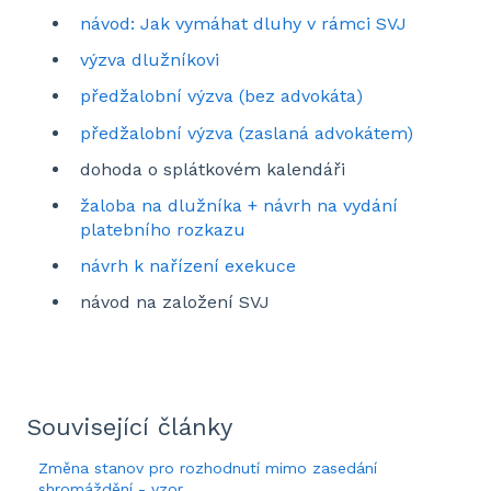
návod: Jak vymáhat dluhy v rámci SVJ
výzva dlužníkovi
předžalobní výzva (bez advokáta)
předžalobní výzva (zaslaná advokátem)
dohoda o splátkovém kalendáři
žaloba na dlužníka + návrh na vydání
platebního rozkazu
návrh k nařízení exekuce
návod na založení SVJ
Související články
Změna stanov pro rozhodnutí mimo zasedání
shromáždění - vzor