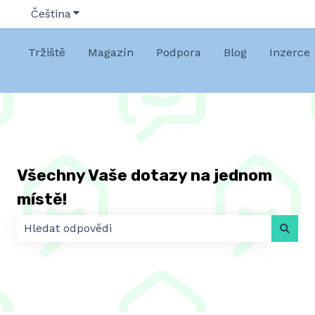
Čeština
Zobrazit podnabídku pro překlady
Tržiště
Magazín
Podpora
Blog
Inzerce
Všechny Vaše dotazy na jednom
místě!
K dispozici nejsou žádné návrhy, protože pole hledá