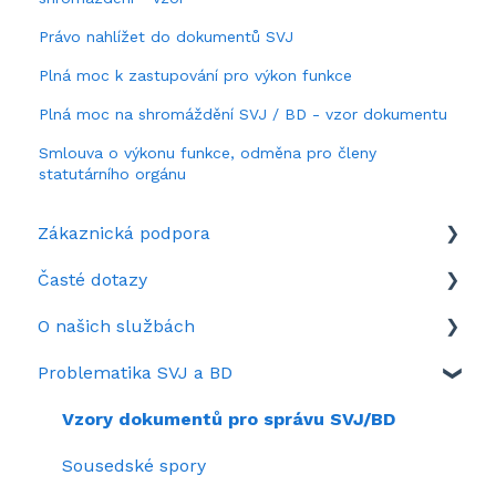
Právo nahlížet do dokumentů SVJ
Plná moc k zastupování pro výkon funkce
Plná moc na shromáždění SVJ / BD - vzor dokumentu
Smlouva o výkonu funkce, odměna pro členy
statutárního orgánu
Zákaznická podpora
Časté dotazy
Když si nevíte rady
O našich službách
Představení portálu SousedéCZ
Aktuálně zrovna hledáte
Problematika SVJ a BD
Nastavení portálu SousedéCZ
Často se ptáte
Služby na Sousedé.cz
Kolik stojí SousedéCZ
Záznamy webinářů
Vzory dokumentů pro správu SVJ/BD
Sousedské spory