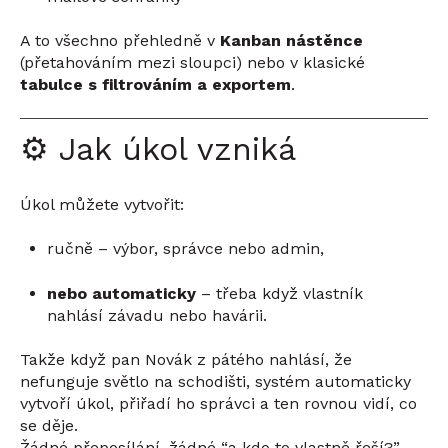
A to všechno přehledně v
Kanban nástěnce
(přetahováním mezi sloupci) nebo v klasické
tabulce s filtrováním a exportem
.
⚙️ Jak úkol vzniká
Úkol můžete vytvořit:
ručně – výbor, správce nebo admin,
nebo automaticky
– třeba když vlastník
nahlásí závadu nebo havárii.
Takže když pan Novák z pátého nahlásí, že
nefunguje světlo na schodišti, systém automaticky
vytvoří úkol, přiřadí ho správci a ten rovnou vidí, co
se děje.
Žádné přeposílání, žádné “a kdo to vlastně řeší?”