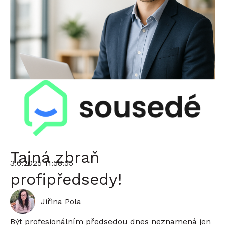
Tajná zbraň
3.6.2025 11:58:55
profipředsedy!
Jiřina Pola
Být profesionálním předsedou dnes neznamená jen