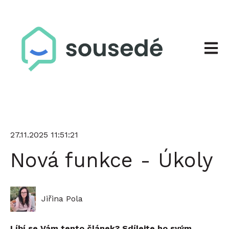
Otevří
27.11.2025 11:51:21
Nová funkce - Úkoly
Jiřina Pola
Líbí se Vám tento článek? Sdílejte ho svým