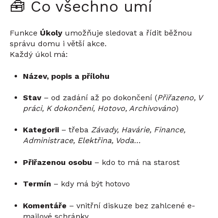
🧰 Co všechno umí
Funkce
Úkoly
umožňuje sledovat a řídit běžnou
správu domu i větší akce.
Každý úkol má:
Název, popis a přílohu
Stav
– od zadání až po dokončení (
Přiřazeno, V
práci, K dokončení, Hotovo, Archivováno
)
Kategorii
– třeba
Závady, Havárie, Finance,
Administrace, Elektřina, Voda…
Přiřazenou osobu
– kdo to má na starost
Termín
– kdy má být hotovo
Komentáře
– vnitřní diskuze bez zahlcené e-
mailové schránky