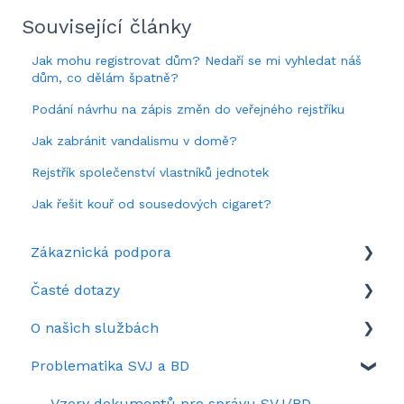
Související články
Jak mohu registrovat dům? Nedaří se mi vyhledat náš
dům, co dělám špatně?
Podání návrhu na zápis změn do veřejného rejstříku
Jak zabránit vandalismu v domě?
Rejstřík společenství vlastníků jednotek
Jak řešit kouř od sousedových cigaret?
Zákaznická podpora
Časté dotazy
Když si nevíte rady
O našich službách
Představení portálu SousedéCZ
Aktuálně zrovna hledáte
Problematika SVJ a BD
Nastavení portálu SousedéCZ
Často se ptáte
Služby na Sousedé.cz
Kolik stojí SousedéCZ
Záznamy webinářů
Vzory dokumentů pro správu SVJ/BD