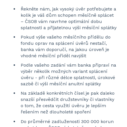
Řekněte nám, jak vysoký úvěr potřebujete a
kolik je váš dům schopen měsíčně splácet
– ČSOB vám navrhne optimální dobu
splatnosti a přijatelnou výši měsíční splátky
Pokud výše vašeho měsíčního přídělu do
fondu oprav na splácení úvěrů nestačí,
banka vám doporučí, na jakou úroveň je
vhodné měsíční příděl navýšit
Podle vašeho zadání vám banka připraví na
výběr několik možných variant splácení
úvěru - při různé délce splatnosti, úrokové
sazbě či výši měsíční anuitní splátky
Na základě konkrétních čísel je pak daleko
snazší přesvědčit družstevníky či vlastníky
o tom, že cesta využití úvěru je lepším
řešením než dlouholeté spoření
Do průměrné zadluženosti 300 000 korun