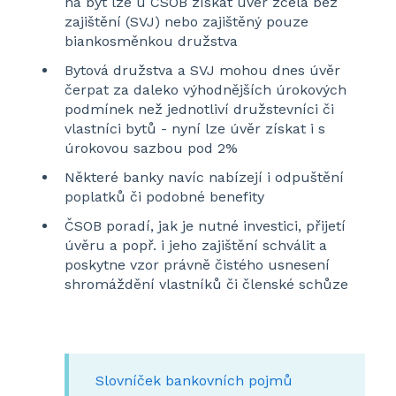
na byt lze u ČSOB získat úvěr zcela bez
zajištění (SVJ) nebo zajištěný pouze
biankosměnkou družstva
Bytová družstva a SVJ mohou dnes úvěr
čerpat za daleko výhodnějších úrokových
podmínek než jednotliví družstevníci či
vlastníci bytů - nyní lze úvěr získat i s
úrokovou sazbou pod 2%
Některé banky navíc nabízejí i odpuštění
poplatků či podobné benefity
ČSOB poradí, jak je nutné investici, přijetí
úvěru a popř. i jeho zajištění schválit a
poskytne vzor právně čistého usnesení
shromáždění vlastníků či členské schůze
Slovníček bankovních pojmů