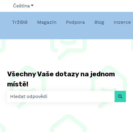
Čeština
Zobrazit podnabídku pro překlady
Tržiště
Magazín
Podpora
Blog
Inzerce
Všechny Vaše dotazy na jednom
místě!
K dispozici nejsou žádné návrhy, protože pole hledá