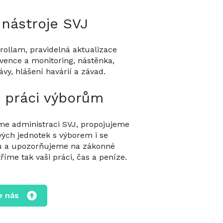
 nástroje SVJ
rollam, pravidelná aktualizace
lvence a monitoring, nástěnka,
y, hlášení havárií a závad.
 práci výborům
e administraci SVJ, propojujeme
vých jednotek s výborem i se
u a upozorňujeme na zákonné
tříme tak vaši práci, čas a peníze.
e nás