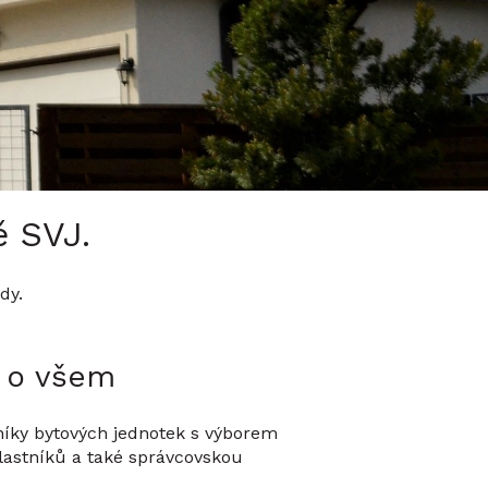
ě SVJ.
dy.
 o všem
tníky bytových jednotek s výborem
vlastníků a také správcovskou