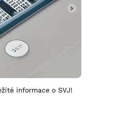
ežité informace o SVJ!
ící k řízení SVJ!