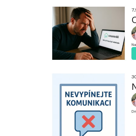
7
Na
3
Dn