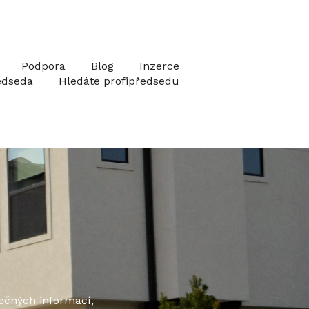
Podpora
Blog
Inzerce
edseda
Hledáte profipředsedu
itečných informací,