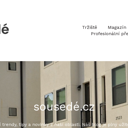
Tržiště
Magazín
Profesionální př
sousedé.cz
 trendy, tipy a novinky z naší oblasti. Náš blog je plný už