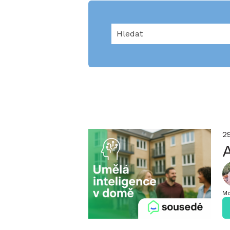
Toto je pole hledání s funkcí
K dispozici nejsou žádné náv
2
Mo