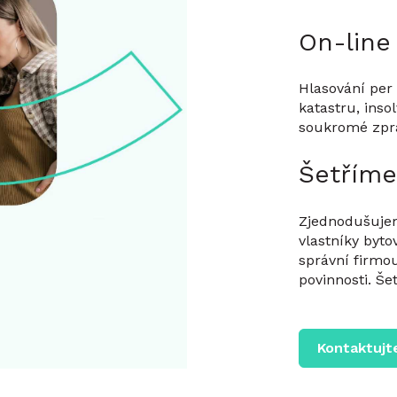
On-line
Hlasování per 
katastru, inso
soukromé zpráv
Šetříme
Zjednodušujem
vlastníky byto
správní firmo
povinnosti. Še
Kontaktujt