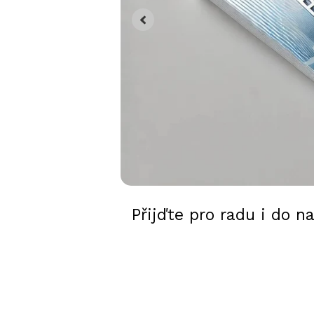
Přijďte pro radu i do n
Trendy ze světa SVJ, no