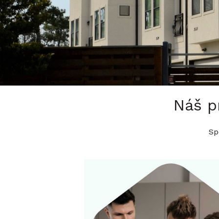
Náš p
Sp