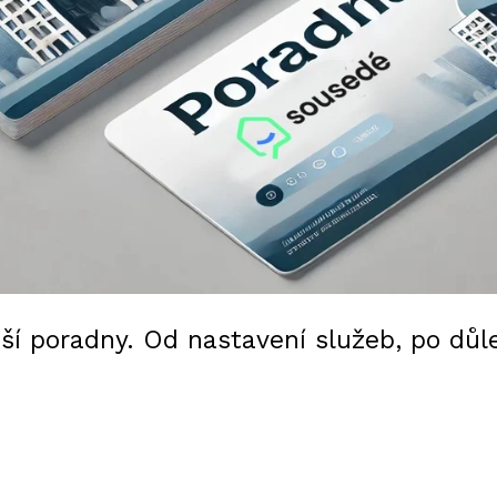
aší poradny. Od nastavení služeb, po důl
vé zákony, nebo důležité náležitosti patř