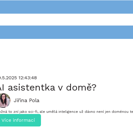
 automatických návrhů.
rhy, protože pole hledání je prázdné.
9.5.2025 12:43:48
AI asistentka v domě?
Jiřina Pola
žná to zní jako sci-fi, ale umělá inteligence už dávno není jen doménou tec
Více informací