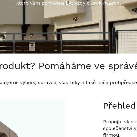
které vám pomohou být vždy o krok napřed.
rodukt? Pomáháme ve správ
ojujeme výbory, správce, vlastníky a také naše profipředse
Přehled
Propojte vlas
společenství 
firmou.