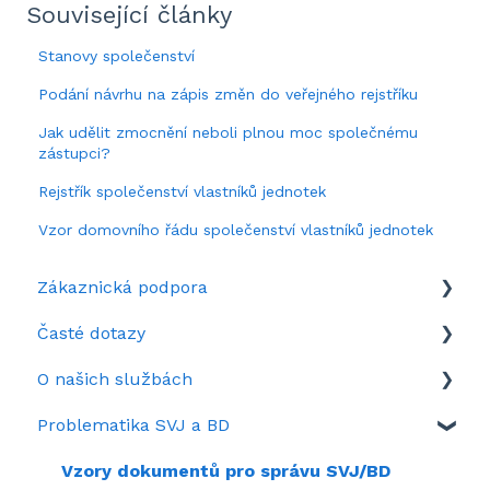
Související články
Stanovy společenství
Podání návrhu na zápis změn do veřejného rejstříku
Jak udělit zmocnění neboli plnou moc společnému
zástupci?
Rejstřík společenství vlastníků jednotek
Vzor domovního řádu společenství vlastníků jednotek
Zákaznická podpora
Časté dotazy
Když si nevíte rady
O našich službách
Představení portálu SousedéCZ
Aktuálně zrovna hledáte
Problematika SVJ a BD
Nastavení portálu SousedéCZ
Často se ptáte
Služby na Sousedé.cz
Kolik stojí SousedéCZ
Záznamy webinářů
Vzory dokumentů pro správu SVJ/BD