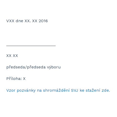
V XX dne XX. XX 2016
_____________________
XX XX
předseda/předseda výboru
Příloha: X
Vzor pozvánky na shromáždění SVJ ke stažení zde.