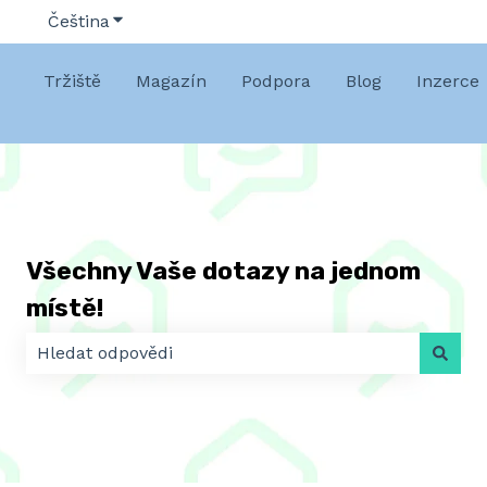
Čeština
Zobrazit podnabídku pro překlady
Tržiště
Magazín
Podpora
Blog
Inzerce
Všechny Vaše dotazy na jednom
místě!
K dispozici nejsou žádné návrhy, protože pole hledá