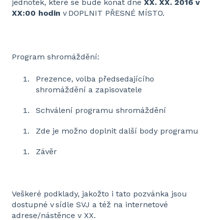
jednotek, které se bude konat dne
XX. XX. 2016
v
XX:00
hodin
v DOPLNIT PŘESNÉ MÍSTO.
Program shromáždění:
Prezence, volba předsedajícího
shromáždění a zapisovatele
Schválení programu shromáždění
Zde je možno doplnit další body programu
Závěr
Veškeré podklady, jakožto i tato pozvánka jsou
dostupné v sídle SVJ a též na internetové
adrese/nástěnce v XX.