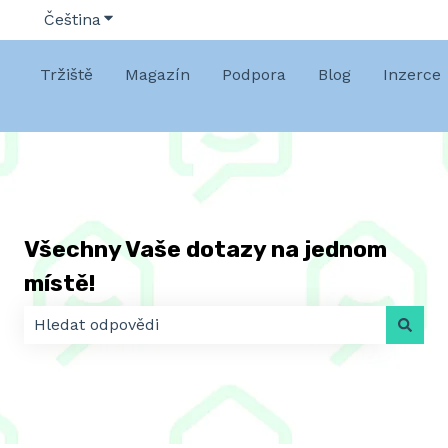
Čeština
Zobrazit podnabídku pro překlady
Tržiště
Magazín
Podpora
Blog
Inzerce
Všechny Vaše dotazy na jednom
místě!
K dispozici nejsou žádné návrhy, protože pole hledá