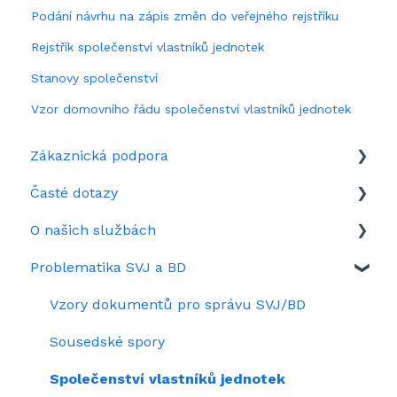
Podání návrhu na zápis změn do veřejného rejstříku
Rejstřík společenství vlastníků jednotek
Stanovy společenství
Vzor domovního řádu společenství vlastníků jednotek
Zákaznická podpora
Časté dotazy
Když si nevíte rady
O našich službách
Představení portálu SousedéCZ
Aktuálně zrovna hledáte
Problematika SVJ a BD
Nastavení portálu SousedéCZ
Často se ptáte
Služby na Sousedé.cz
Kolik stojí SousedéCZ
Záznamy webinářů
Vzory dokumentů pro správu SVJ/BD
Sousedské spory
Společenství vlastníků jednotek