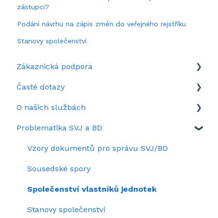
zástupci?
Podání návrhu na zápis změn do veřejného rejstříku
Stanovy společenství
Zákaznická podpora
Časté dotazy
Když si nevíte rady
O našich službách
Představení portálu SousedéCZ
Aktuálně zrovna hledáte
Problematika SVJ a BD
Nastavení portálu SousedéCZ
Často se ptáte
Služby na Sousedé.cz
Kolik stojí SousedéCZ
Záznamy webinářů
Vzory dokumentů pro správu SVJ/BD
Sousedské spory
Společenství vlastníků jednotek
Stanovy společenství