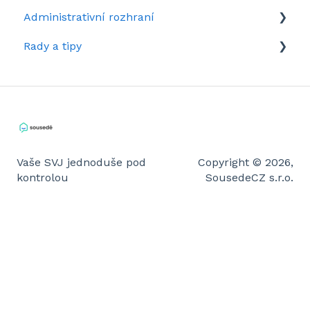
Administrativní rozhraní
Rady a tipy
Rozhraní domu v kostce
Tipy pro administrátory
Rady pro členy
Vaše SVJ jednoduše pod
Copyright © 2026,
kontrolou
SousedeCZ s.r.o.