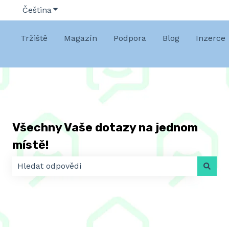
Čeština
Zobrazit podnabídku pro překlady
Tržiště
Magazín
Podpora
Blog
Inzerce
Všechny Vaše dotazy na jednom
místě!
K dispozici nejsou žádné návrhy, protože pole hledá