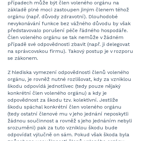
případech může být člen voleného orgánu na
základě plné moci zastoupen jiným členem téhož
orgánu (např. důvody zdravotní). Dlouhodobé
nevykonávání funkce bez vážného důvodu by však
představovalo porušení péče řádného hospodáře.
Člen voleného orgánu se tak nemůže v žádném
případě své odpovědnosti zbavit (např. ji delegovat
na správcovskou firmu). Takový postup je v rozporu
se zákonem.
Z hlediska vymezení odpovědnosti členů voleného
orgánu, je rovněž nutné rozlišovat, kdy za vzniklou
škodu odpovídá jednotlivec (tedy pouze nějaký
konkrétní člen voleného orgánu) a kdy je
odpovědnost za škodu tzv. kolektivní. Jestliže
škodu spáchal konkrétní člen voleného orgánu
(tedy ostatní členové mu v jeho jednání neposkytli
žádnou součinnost a rovněž s jeho jednáním nebyli
srozuměni) pak za tuto vzniklou škodu bude
odpovídat výlučně on sám. Pokud však škoda byla