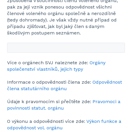
způsobena v součinnosti členů voleného orgánu,
pak za její vznik ponesou odpovědnost všichni
členové voleného orgánu společně a nerozdílně
(tedy dohromady). Je však vždy nutné případ od
případu zjišťovat, jak byl jaký člen s daným
škodlivým postupem seznámen.
Více o orgánech SVJ naleznete zde:
Orgány
společenství vlastníků, jejich typy
Informace o odpovědnosti člena zde:
Odpovědnost
člena statutárního orgánu
Údaje k pravomocím si přečtěte zde:
Pravomoci a
povinnosti statut. orgánu
O výkonu a odpovědnosti více zde:
Výkon funkce a
odpovědnost vol. orgánu