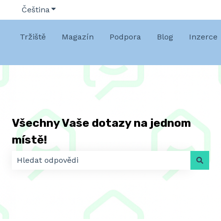
Čeština
Zobrazit podnabídku pro překlady
Tržiště
Magazín
Podpora
Blog
Inzerce
Všechny Vaše dotazy na jednom
místě!
K dispozici nejsou žádné návrhy, protože pole hledá