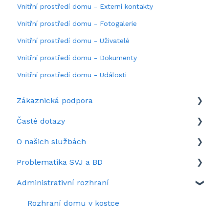
Vnitřní prostředí domu - Externí kontakty
Vnitřní prostředí domu - Fotogalerie
Vnitřní prostředí domu - Uživatelé
Vnitřní prostředí domu - Dokumenty
Vnitřní prostředí domu - Události
Zákaznická podpora
Časté dotazy
Když si nevíte rady
O našich službách
Představení portálu SousedéCZ
Aktuálně zrovna hledáte
Problematika SVJ a BD
Nastavení portálu SousedéCZ
Často se ptáte
Služby na Sousedé.cz
Administrativní rozhraní
Kolik stojí SousedéCZ
Záznamy webinářů
Vzory dokumentů pro správu SVJ/BD
Sousedské spory
Rozhraní domu v kostce