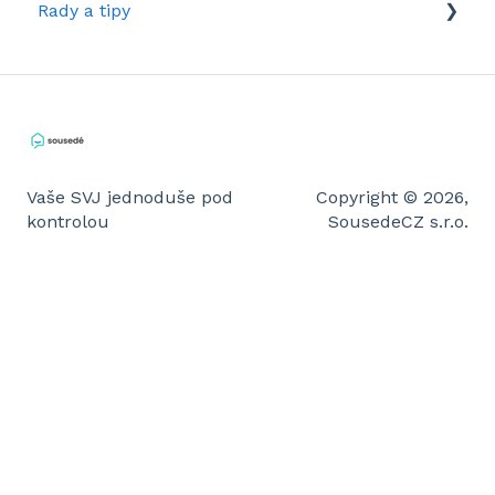
Rady a tipy
Společenství vlastníků jednotek
Stanovy společenství
Tipy pro administrátory
Rady pro členy
Vaše SVJ jednoduše pod
Copyright © 2026,
kontrolou
SousedeCZ s.r.o.